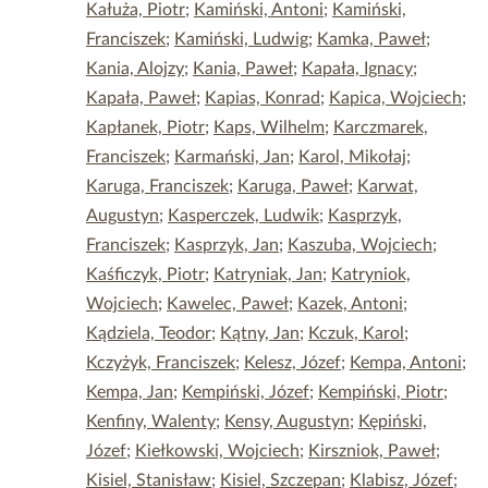
Kałuża, Piotr
;
Kamiński, Antoni
;
Kamiński,
Franciszek
;
Kamiński, Ludwig
;
Kamka, Paweł
;
Kania, Alojzy
;
Kania, Paweł
;
Kapała, Ignacy
;
Kapała, Paweł
;
Kapias, Konrad
;
Kapica, Wojciech
;
Kapłanek, Piotr
;
Kaps, Wilhelm
;
Karczmarek,
Franciszek
;
Karmański, Jan
;
Karol, Mikołaj
;
Karuga, Franciszek
;
Karuga, Paweł
;
Karwat,
Augustyn
;
Kasperczek, Ludwik
;
Kasprzyk,
Franciszek
;
Kasprzyk, Jan
;
Kaszuba, Wojciech
;
Kaśficzyk, Piotr
;
Katryniak, Jan
;
Katryniok,
Wojciech
;
Kawelec, Paweł
;
Kazek, Antoni
;
Kądziela, Teodor
;
Kątny, Jan
;
Kczuk, Karol
;
Kczyżyk, Franciszek
;
Kelesz, Józef
;
Kempa, Antoni
;
Kempa, Jan
;
Kempiński, Józef
;
Kempiński, Piotr
;
Kenfiny, Walenty
;
Kensy, Augustyn
;
Kępiński,
Józef
;
Kiełkowski, Wojciech
;
Kirszniok, Paweł
;
Kisiel, Stanisław
;
Kisiel, Szczepan
;
Klabisz, Józef
;