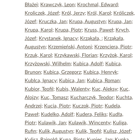
Błażej
;
Krawczyk, Leon
;
Krochmal, Edward
;
Kroliczek, Józef
;
Król, Jerzy
;
Król, Karol
;
Króliczek,
Józef
;
Kruczka, Jan
;
Krupa, Augustyn
;
Krupa, Jan
;
Krupa, Karol
;
Krupa, Piotr
;
Kruss, Paweł
;
Krych,
Józef
;
Krystanek, Ignacy
;
Krząkała,
;
Krząkała,
Augustyn
;
Krzemieński, Antoni
;
Krzenciera, Piotr
;
Krzuk, Karol
;
Krzykawski, Florian
;
Krzyżok, Karol
;
Krzyżowski, Wilhelm
;
Kubica, Adolf
;
Kubica,
Brunon
;
Kubica, Grzegorz
;
Kubica, Henryk
;
KubIca, Ignacy
;
Kubica, Jan
;
Kubica, Roman
;
Kubior, Teofil
;
Kubis, Walenty
;
Kuc, Aleksy
;
Kuc,
Alojzy
;
Kuc, Tomasz
;
Kucharczyk, Teodor
;
Kuchta,
Andrzej
;
Kucia, Piotr
;
Kuczok, Piotr
;
Kudela,
Paweł
;
Kudelko, Adolf
;
Kudera, Feliks
;
Kudła,
Piotr
;
Kulawik, Jan
;
Kulawik, Wincenty
;
Kuliga,
Rufin
;
Kulik, Augustyn
;
Kulik, Teofil
;
Kulisz, Józef
;
Kulisz, Rajnold
;
Kuna, Piotr
;
Kupiec, Jan
;
Kupka,