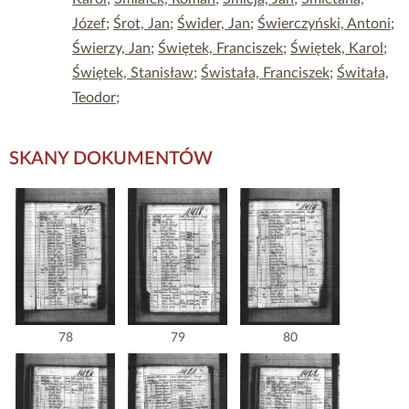
Józef
;
Śrot, Jan
;
Świder, Jan
;
Świerczyński, Antoni
;
Świerzy, Jan
;
Świętek, Franciszek
;
Świętek, Karol
;
Świętek, Stanisław
;
Świstała, Franciszek
;
Świtała,
Teodor
;
SKANY DOKUMENTÓW
78
79
80