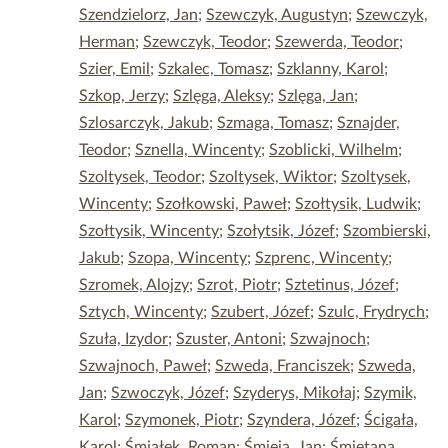
Szendzielorz, Jan
;
Szewczyk, Augustyn
;
Szewczyk,
Herman
;
Szewczyk, Teodor
;
Szewerda, Teodor
;
Szier, Emil
;
Szkalec, Tomasz
;
Szklanny, Karol
;
Szkop, Jerzy
;
Szlęga, Aleksy
;
Szlęga, Jan
;
Szlosarczyk, Jakub
;
Szmaga, Tomasz
;
Sznajder,
Teodor
;
Sznella, Wincenty
;
Szoblicki, Wilhelm
;
Szoltysek, Teodor
;
Szoltysek, Wiktor
;
Szoltysek,
Wincenty
;
Szołkowski, Paweł
;
Szołtysik, Ludwik
;
Szołtysik, Wincenty
;
Szołytsik, Józef
;
Szombierski,
Jakub
;
Szopa, Wincenty
;
Szprenc, Wincenty
;
Szromek, Alojzy
;
Szrot, Piotr
;
Sztetinus, Józef
;
Sztych, Wincenty
;
Szubert, Józef
;
Szulc, Frydrych
;
Szuła, Izydor
;
Szuster, Antoni
;
Szwajnoch
;
Szwajnoch, Paweł
;
Szweda, Franciszek
;
Szweda,
Jan
;
Szwoczyk, Józef
;
Szyderys, Mikołaj
;
Szymik,
Karol
;
Szymonek, Piotr
;
Szyndera, Józef
;
Ścigała,
Karol
;
Śmiałek, Roman
;
Śmieja, Jan
;
Śmietana,