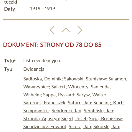
teczki
Daty
1919 - 1919
DOKUMENT: STRONY OD
78
DO
85
Tytuł
Lista ewidencyjna.
Typ
Ewidencja
Sadłoska, Dominik
;
Sakowski, Stanisław
;
Salamon,
Wawrzyniec
;
Salkert, Wincenty
;
Sanienda,
Wilhelm
;
Sappa, Ryszard
;
Sarysz, Walter
;
Saternus, Franciszek
;
Saturn, Jan
;
Scheling, Kurt
;
Sempowski,
;
Sendrecki, Jan
;
Serafiński, Jan
;
Sfronda, Agustyn
;
Siegel, Józef
;
Sieja, Bronisław
;
Siendzielorz, Edward
;
Sikora, Jan
;
Sikorski, Jan
;