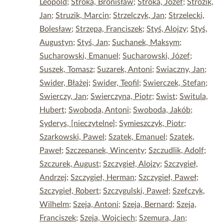
Leopold
;
Stroka, Bronisław
;
Stroka, Józef
;
Strózik,
Jan
;
Struzik, Marcin
;
Strzelczyk, Jan
;
Strzelecki,
Bolesław
;
Strzępa, Franciszek
;
Styś, Alojzy
;
Styś,
Augustyn
;
Styś, Jan
;
Suchanek, Maksym
;
Sucharowski, Emanuel
;
Sucharowski, Józef
;
Suszek, Tomasz
;
Suzarek, Antoni
;
Swiaczny, Jan
;
Swider, Błażej
;
Swider, Teofil
;
Swierczek, Stefan
;
Swierczy, Jan
;
Swierczyna, Piotr
;
Swist
;
Switula,
Hubert
;
Swoboda, Antoni
;
Swoboda, Jakób
;
Syderys, [nieczytelne]
;
Symieszczyk, Piotr
;
Szarkowski, Pawel
;
Szatek, Emanuel
;
Szatek,
Paweł
;
Szczepanek, Wincenty
;
Szczudlik, Adolf
;
Szczurek, August
;
Szczygieł, Alojzy
;
Szczygieł,
Andrzej
;
Szczygieł, Herman
;
Szczygieł, Paweł
;
Szczygieł, Robert
;
Szczygulski, Paweł
;
Szefczyk,
Wilhelm
;
Szeja, Antoni
;
Szeja, Bernard
;
Szeja,
Franciszek
;
Szeja, Wojciech
;
Szemura, Jan
;