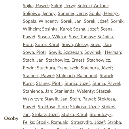
Sojka, Paweł
;
Sokół, Jerzy
;
Solecki, Antoni
;
Solipiwo, Ignacy
;
Sommer, Jerzy
;
Sonka, Henryk
;
Sopala, Wincenty
;
Sorek, Jan
;
Sorek, Józef
;
Sornik,
Wilhelm
;
Sosinka, Karol
;
Sosna, Józef
;
Sosna,
Paweł
;
Sosna, Wiktor
;
Sosz, Tomasz
;
Sośnica,
Piotr
;
Sotor, Karol
;
Sowa, Aleksy
;
Sowa, Jan
;
Sowa, Piotr
;
Sowik, Szczepan
;
Sowiński, Herman
;
Stach, Jan
;
Stachowicz, Ernest
;
Stachowicz,
Erwin
;
Stachura, Franciszek
;
Stachura, Józef
;
Stainert, Paweł
;
Stalmach, Rainchold
;
Stanek,
Karol
;
Stanek, Piotr
;
Stania, Józef
;
Stania, Paweł
;
Stanienda, Jan
;
Stanienda, Walenty
;
Staszek,
Wawrzyn
;
Stawik, Jan
;
Stein, Paweł
;
Stokłosa,
Paweł
;
Stokłosa, Piotr
;
Stokosa, Józef
;
Stokoś,
Jan
;
Stolarz, Józef
;
Stolka, Karol
;
Stonulczyk,
Osoby
Feliks
;
Stosik, Romuald
;
Straszydło, Józef
;
Stroba,