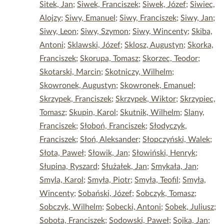
Sitek, Jan
;
Siwek, Franciszek
;
Siwek, Józef
;
Siwiec,
Alojzy
;
Siwy, Emanuel
;
Siwy, Franciszek
;
Siwy, Jan
;
Siwy, Leon
;
Siwy, Szymon
;
Siwy, Wincenty
;
Skiba,
Antoni
;
Sklawski, Józef
;
Sklosz, Augustyn
;
Skorka,
Franciszek
;
Skorupa, Tomasz
;
Skorzec, Teodor
;
Skotarski, Marcin
;
Skotniczy, Wilhelm
;
Skowronek, Augustyn
;
Skowronek, Emanuel
;
Skrzypek, Franciszek
;
Skrzypek, Wiktor
;
Skrzypiec,
Tomasz
;
Skupin, Karol
;
Skutnik, Wilhelm
;
Slany,
Franciszek
;
Słoboń, Franciszek
;
Słodyczyk,
Franciszek
;
Słoń, Aleksander
;
Słopczyński, Walek
;
Słota, Paweł
;
Słowik, Jan
;
Słowiński, Henryk
;
Słupina, Ryszard
;
Służałek, Jan
;
Smykała, Jan
;
Smyla, Karol
;
Smyła, Piotr
;
Smyła, Teofil
;
Smyła,
Wincenty
;
Sobański, Józef
;
Sobczyk, Tomasz
;
Sobczyk, Wilhelm
;
Sobecki, Antoni
;
Sobek, Juliusz
;
Sobota, Franciszek
;
Sodowski, Paweł
;
Sojka, Jan
;