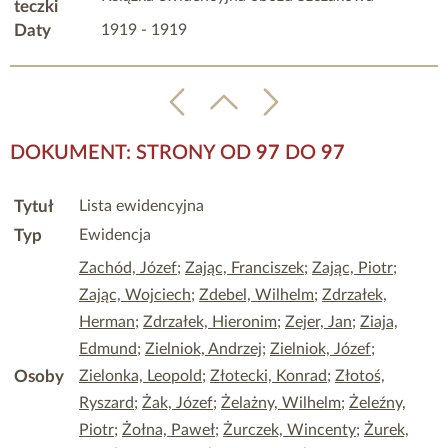
teczki
Daty
1919 - 1919
DOKUMENT: STRONY OD
97
DO
97
Tytuł
Lista ewidencyjna
Typ
Ewidencja
Zachód, Józef
;
Zając, Franciszek
;
Zając, Piotr
;
Zając, Wojciech
;
Zdebel, Wilhelm
;
Zdrzałek,
Herman
;
Zdrzałek, Hieronim
;
Zejer, Jan
;
Ziaja,
Edmund
;
Zielniok, Andrzej
;
Zielniok, Józef
;
Osoby
Zielonka, Leopold
;
Złotecki, Konrad
;
Złotoś,
Ryszard
;
Żak, Józef
;
Żelażny, Wilhelm
;
Żeleźny,
Piotr
;
Żołna, Paweł
;
Żurczek, Wincenty
;
Żurek,