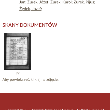
Jan
;
Żurek, Jóżef
;
Żurek, Karol
;
Żurek, Pijus
;
Żydek, Józef
;
SKANY DOKUMENTÓW
97
Aby powiekszyć, kliknij na zdjęcie.