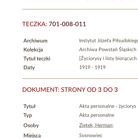
TECZKA:
701-008-011
Archiwum
Instytut Józefa Piłsudskie
Kolekcja
Archiwa Powstań Śląskich
Tytuł teczki
[Życiorysy i listy biorącyc
Daty
1919 - 1919
DOKUMENT: STRONY OD
3
DO
3
Tytuł
Akta personalne - życiorys
Typ
Akta personalne
Osoby
Ziętek, Herman
;
Miejsca
Sosnowiec