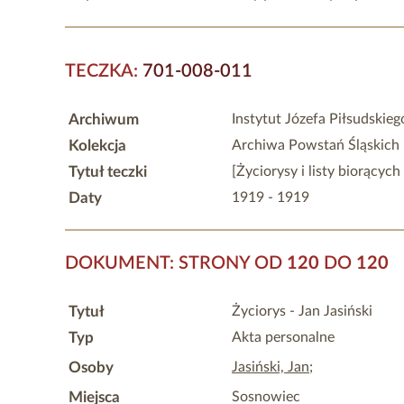
TECZKA:
701-008-011
Archiwum
Instytut Józefa Piłsudskie
Kolekcja
Archiwa Powstań Śląskich
Tytuł teczki
[Życiorysy i listy biorącyc
Daty
1919 - 1919
DOKUMENT: STRONY OD
120
DO
120
Tytuł
Życiorys - Jan Jasiński
Typ
Akta personalne
Osoby
Jasiński, Jan
;
Miejsca
Sosnowiec