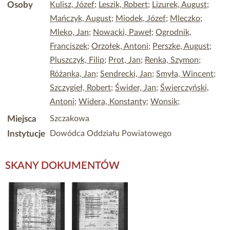
Osoby
Kulisz, Józef
;
Leszik, Robert
;
Lizurek, August
;
Mańczyk, August
;
Miodek, Józef
;
Mleczko
;
Mleko, Jan
;
Nowacki, Paweł
;
Ogrodnik,
Franciszek
;
Orzołek, Antoni
;
Perszke, August
;
Pluszczyk, Filip
;
Prot, Jan
;
Renka, Szymon
;
Różanka, Jan
;
Sendrecki, Jan
;
Smyła, Wincent
;
Szczygieł, Robert
;
Świder, Jan
;
Świerczyński,
Antoni
;
Widera, Konstanty
;
Wonsik
;
Miejsca
Szczakowa
Instytucje
Dowódca Oddziału Powiatowego
SKANY DOKUMENTÓW