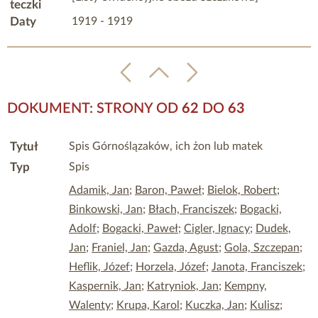
teczki
Daty
1919 - 1919
DOKUMENT: STRONY OD
62
DO
63
Tytuł
Spis Górnoślązaków, ich żon lub matek
Typ
Spis
Adamik, Jan
;
Baron, Paweł
;
Bielok, Robert
;
Binkowski, Jan
;
Błach, Franciszek
;
Bogacki,
Adolf
;
Bogacki, Paweł
;
Cigler, Ignacy
;
Dudek,
Jan
;
Franiel, Jan
;
Gazda, Agust
;
Gola, Szczepan
;
Heflik, Józef
;
Horzela, Józef
;
Janota, Franciszek
;
Kaspernik, Jan
;
Katryniok, Jan
;
Kempny,
Walenty
;
Krupa, Karol
;
Kuczka, Jan
;
Kulisz
;