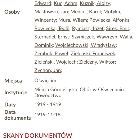
Edward
;
Kuc, Adam
;
Kuznik, Alojzy
;
Osoby
Masłowski, Jan
;
Mencel, Karol
;
Motyka,
Wincenty
;
Mura, Wilem
;
Powiecka, Alfonks
;
Powiecka, Teofil
;
Rymiasz, Józef
;
Sitek, Emil
;
Sternadel, Ernst
;
Szymiczek, Wawrzyn
;
Walla,
Dominik
;
Wojciechowski, Władysław
;
Zembok, Paweł
;
Zieleński, Franciszek
;
Zieleński, Wojciech
;
Zielezny, Wiktor
;
Zychon, Jan
;
Miejsca
Oświęcim
Milicja Górnośląska. Obóz w Oświęcimiu.
Instytucje
Dowództwo
Daty
1919 - 1919
Data
1919-11-18
dokumentu
SKANY DOKUMENTÓW