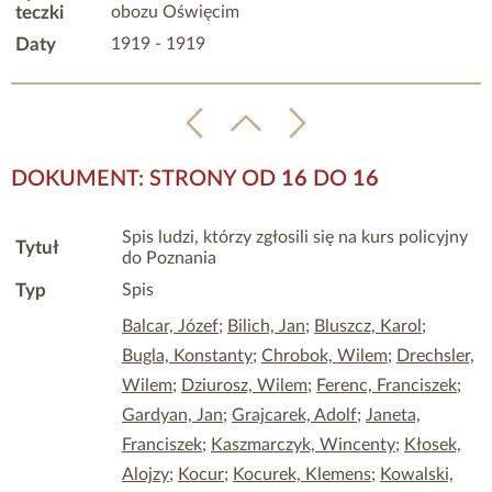
teczki
obozu Oświęcim
Daty
1919 - 1919
DOKUMENT: STRONY OD
16
DO
16
Spis ludzi, którzy zgłosili się na kurs policyjny
Tytuł
do Poznania
Typ
Spis
Balcar, Józef
;
Bilich, Jan
;
Bluszcz, Karol
;
Bugla, Konstanty
;
Chrobok, Wilem
;
Drechsler,
Wilem
;
Dziurosz, Wilem
;
Ferenc, Franciszek
;
Gardyan, Jan
;
Grajcarek, Adolf
;
Janeta,
Franciszek
;
Kaszmarczyk, Wincenty
;
Kłosek,
Alojzy
;
Kocur
;
Kocurek, Klemens
;
Kowalski,