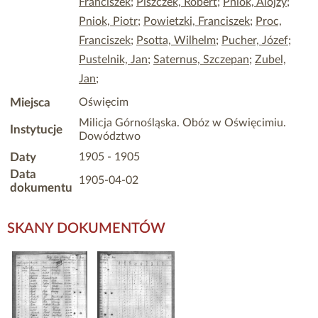
Franciszek
;
Piszczek, Robert
;
Pniok, Alojzy
;
Pniok, Piotr
;
Powietzki, Franciszek
;
Proc,
Franciszek
;
Psotta, Wilhelm
;
Pucher, Józef
;
Pustelnik, Jan
;
Saternus, Szczepan
;
Zubel,
Jan
;
Miejsca
Oświęcim
Milicja Górnośląska. Obóz w Oświęcimiu.
Instytucje
Dowództwo
Daty
1905 - 1905
Data
1905-04-02
dokumentu
SKANY DOKUMENTÓW