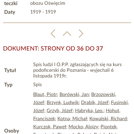
teczki
obozu Oświęcim
Daty
1919 - 1919
DOKUMENT: STRONY OD
36
DO
37
Spis ludzi I O.P.P. zgłaszających się na kurs
Tytuł
podoficerski do Poznania - wyjechali 6
listopada 1919r.
Typ
Spis
Blaut, Piotr
;
Borówski, Jan
;
Brzozowski,
Józef
;
Brzynk, Ludwik
;
Drabik, Józef
;
Fusinski,
Józef
;
Grzyb, Józef
;
Habryka, Leo.
;
Hohut,
Franciszek
;
Kotna, Michał
;
Kowalski, Richard
;
Kurczok, Paweł
;
Mocko, Alojzy
;
Piontek,
Osoby