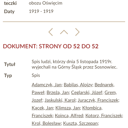
teczki
obozu Oświęcim
Daty
1919 - 1919
DOKUMENT: STRONY OD
52
DO
52
Spis ludzi, którzy dnia 5 listopada 1919r.
Tytuł
wyjechali na Górny Śląsk przez Sosnowiec.
Typ
Spis
Adamczyk, Jan
;
Babilas, Alojzy
;
Bednarek,
Paweł
;
Brzeża, Jan
;
Ceglarski, Józef
;
Grem,
Jozef
;
Jaskulski, Karol
;
Juraczyk, Franciszek
;
Kącek, Jan
;
Klimsza, Jan
;
Kłombica,
Franciszek
;
Koinca, Alfred
;
Kotorz, Franciszek
;
Krol, Bolesław
;
Kuszta, Szczepan
;