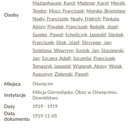
Maztanhauser, Karol
;
Medzner, Karol
;
Merzik,
Teodor
;
Mocz, Franciszek
;
Motyka, Bronisław
;
Osoby
Nogły, Franciszek
;
Nogły, Fridrich
;
Penkala,
Alojzy
;
Piwałek, Franciszek
;
Redolik, Józef
;
Sazelec, Paweł
;
Scholtczyk, Leopold
;
Sientek,
Franciszek
;
Sitek, Józef
;
Skrzypiec, Jan
;
Smietana, Wawrzyn
;
Sostek, Jan
;
Staszewski,
Jan
;
Szczera, Adolf
;
Szczerba, Franciszek
;
Tomaszyk, Leopold
;
Wiaterek, Alojzy
;
Wojak,
Augustyn
;
Zielenski, Paweł
;
Miejsca
Oświęcim
Milicja Górnośląska. Obóz w Oświęcimiu.
Instytucje
Dowództwo
Daty
1919 - 1919
Data
1919-11-05
dokumentu