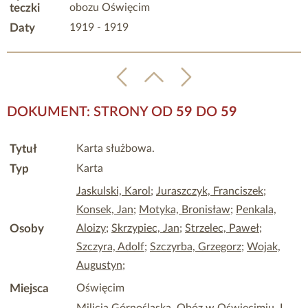
teczki
obozu Oświęcim
Daty
1919 - 1919
DOKUMENT: STRONY OD
59
DO
59
Tytuł
Karta służbowa.
Typ
Karta
Jaskulski, Karol
;
Juraszczyk, Franciszek
;
Konsek, Jan
;
Motyka, Bronisław
;
Penkala,
Osoby
Aloizy
;
Skrzypiec, Jan
;
Strzelec, Paweł
;
Szczyra, Adolf
;
Szczyrba, Grzegorz
;
Wojak,
Augustyn
;
Miejsca
Oświęcim