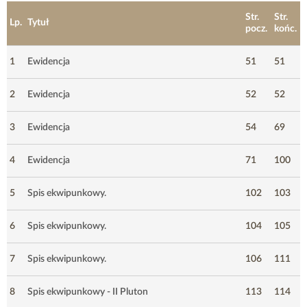
Str.
Str.
Lp.
Tytuł
pocz.
końc.
1
Ewidencja
51
51
2
Ewidencja
52
52
3
Ewidencja
54
69
4
Ewidencja
71
100
5
Spis ekwipunkowy.
102
103
6
Spis ekwipunkowy.
104
105
7
Spis ekwipunkowy.
106
111
8
Spis ekwipunkowy - II Pluton
113
114