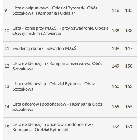
Lista ekwipunkowa - Oddział Bytomski, Obóz
9
116
135
Szczakowa II Kompania I Oddział
Lista - konie przy M.G.Śl. - przy Szwadronie, Obozie
10
138
138
Oświęcimskim i Zawierciu
11
Ewidencja koni - I Szwadon M.G.Śl.
139
147
Lista ewidencyjna - Kompania rezerwowa, Obóz
12
149
158
Szczakowa.
Lista ewidencyjna - Oddział Bytomski, Obóz
13
160
163
Szczakowa
Lista oficerów i podoficerów - I Kompania Obóz
14
165
165
Szczakowa
Lista ewidencyjna oficerów i podoficerów - I
15
166
167
Kompania I Oddział Bytomski