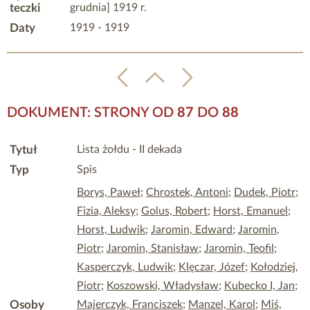
teczki
grudnia] 1919 r.
Daty
1919 - 1919
DOKUMENT: STRONY OD
87
DO
88
Tytuł
Lista żołdu - II dekada
Typ
Spis
Borys, Paweł
;
Chrostek, Antoni
;
Dudek, Piotr
;
Fizia, Aleksy
;
Golus, Robert
;
Horst, Emanuel
;
Horst, Ludwik
;
Jaromin, Edward
;
Jaromin,
Piotr
;
Jaromin, Stanisław
;
Jaromin, Teofil
;
Kasperczyk, Ludwik
;
Klęczar, Józef
;
Kołodziej,
Piotr
;
Koszowski, Władysław
;
Kubecko I, Jan
;
Osoby
Majerczyk, Franciszek
;
Manzel, Karol
;
Miś,