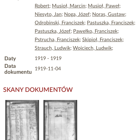
Robert
;
Musioł, Marcin
;
Musioł, Paweł
;
Niesyto, Jan
;
Noga, Józef
;
Noras, Gustaw
;
Odrobinski, Franciszek
;
Pastuszka, Franciszek
;
Pastuszka, Józef
;
Pawełko, Franciszek
;
Pstrucha, Franciszek
;
Skipioł, Franciszek
;
Strauch, Ludwik
;
Wojciech, Ludwik
;
Daty
1919 - 1919
Data
1919-11-04
dokumentu
SKANY DOKUMENTÓW