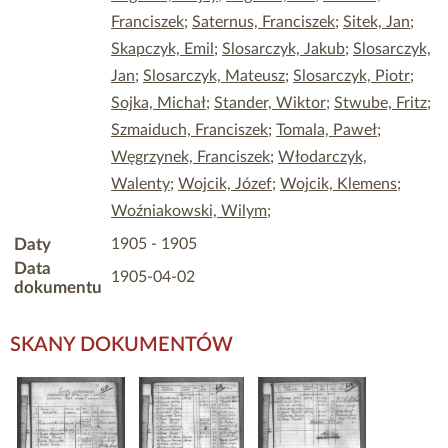
Franciszek
;
Saternus, Franciszek
;
Sitek, Jan
;
Skapczyk, Emil
;
Slosarczyk, Jakub
;
Slosarczyk,
Jan
;
Slosarczyk, Mateusz
;
Slosarczyk, Piotr
;
Sojka, Michał
;
Stander, Wiktor
;
Stwube, Fritz
;
Szmaiduch, Franciszek
;
Tomala, Paweł
;
Węgrzynek, Franciszek
;
Włodarczyk,
Walenty
;
Wojcik, Józef
;
Wojcik, Klemens
;
Woźniakowski, Wilym
;
Daty
1905 - 1905
Data
1905-04-02
dokumentu
SKANY DOKUMENTÓW