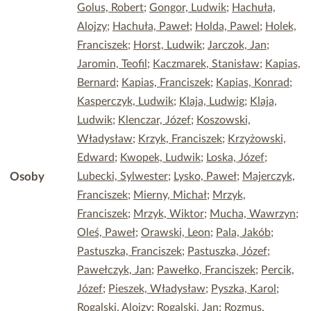
Golus, Robert
;
Gongor, Ludwik
;
Hachuła,
Alojzy
;
Hachuła, Paweł
;
Holda, Pawel
;
Holek,
Franciszek
;
Horst, Ludwik
;
Jarczok, Jan
;
Jaromin, Teofil
;
Kaczmarek, Stanisław
;
Kapias,
Bernard
;
Kapias, Franciszek
;
Kapias, Konrad
;
Kasperczyk, Ludwik
;
Klaja, Ludwig
;
Klaja,
Ludwik
;
Klenczar, Józef
;
Koszowski,
Władysław
;
Krzyk, Franciszek
;
Krzyżowski,
Edward
;
Kwopek, Ludwik
;
Loska, Józef
;
Osoby
Lubecki, Sylwester
;
Lysko, Paweł
;
Majerczyk,
Franciszek
;
Mierny, Michał
;
Mrzyk,
Franciszek
;
Mrzyk, Wiktor
;
Mucha, Wawrzyn
;
Oleś, Paweł
;
Orawski, Leon
;
Pala, Jakób
;
Pastuszka, Franciszek
;
Pastuszka, Józef
;
Pawełczyk, Jan
;
Pawełko, Franciszek
;
Percik,
Józef
;
Pieszek, Władysław
;
Pyszka, Karol
;
Rogalski, Alojzy
;
Rogalski, Jan
;
Rozmus,