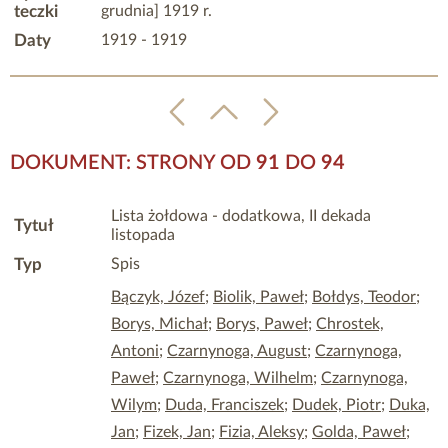
teczki
grudnia] 1919 r.
Daty
1919 - 1919
DOKUMENT: STRONY OD
91
DO
94
Lista żołdowa - dodatkowa, II dekada
Tytuł
listopada
Typ
Spis
Bączyk, Józef
;
Biolik, Paweł
;
Bołdys, Teodor
;
Borys, Michał
;
Borys, Paweł
;
Chrostek,
Antoni
;
Czarnynoga, August
;
Czarnynoga,
Paweł
;
Czarnynoga, Wilhelm
;
Czarnynoga,
Wilym
;
Duda, Franciszek
;
Dudek, Piotr
;
Duka,
Jan
;
Fizek, Jan
;
Fizia, Aleksy
;
Golda, Paweł
;