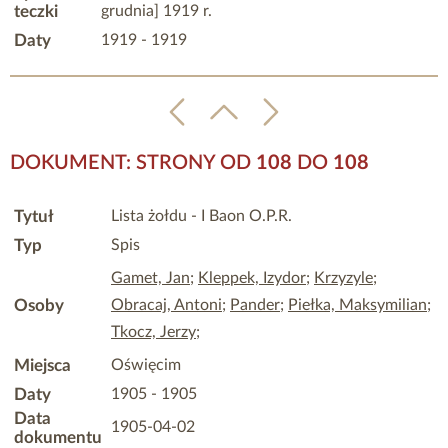
teczki
grudnia] 1919 r.
Daty
1919 - 1919
DOKUMENT: STRONY OD
108
DO
108
Tytuł
Lista żołdu - I Baon O.P.R.
Typ
Spis
Gamet, Jan
;
Kleppek, Izydor
;
Krzyzyle
;
Osoby
Obracaj, Antoni
;
Pander
;
Piełka, Maksymilian
;
Tkocz, Jerzy
;
Miejsca
Oświęcim
Daty
1905 - 1905
Data
1905-04-02
dokumentu