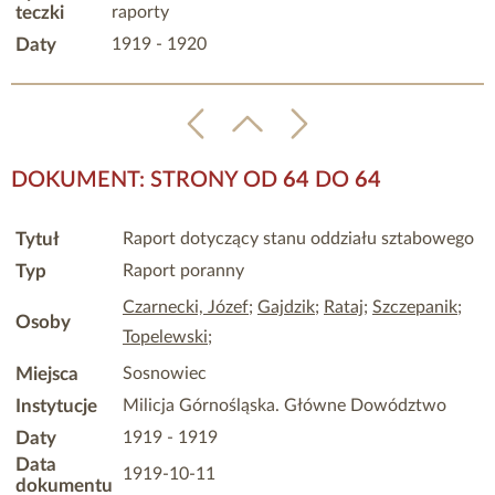
teczki
raporty
Daty
1919 - 1920
DOKUMENT: STRONY OD
64
DO
64
Tytuł
Raport dotyczący stanu oddziału sztabowego
Typ
Raport poranny
Czarnecki, Józef
;
Gajdzik
;
Rataj
;
Szczepanik
;
Osoby
Topelewski
;
Miejsca
Sosnowiec
Instytucje
Milicja Górnośląska. Główne Dowództwo
Daty
1919 - 1919
Data
1919-10-11
dokumentu