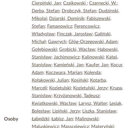
Cierpiński, Jan
;
Czajkowski
;
Czarnecki, W.
;
Derba, Stefan
;
Drobczyk, Stefan
;
Dudzinski,
Mikołaj
;
Dziarski, Dominik
;
Fabiszewski,
Stefan
;
Famanowicz
;
Ferencowicz,
Władysław
;
Finczak, Jarosław
;
Galiński,
Michał
;
Gawrych
;
Głóg-Orzegowski, Adam
;
Gołębiowski
;
Grobicki, Wacław
;
Habowski,
Stanisław
;
Jachimowicz
;
Kalinowski
;
Kałaś,
Stanisław
;
Kamieński, Jan
;
Kaufer, Jan
;
Kocur,
Adam
;
Koczwara, Marian
;
Kolenda
;
Kołakowski, Julian
;
Kosiński
;
Kotarba,
Marceli
;
Kozietulski
;
Kozietulski, Jerzy
;
Krupa,
Stanisław
;
Krzyżanowski, Tadeusz
;
Kwiatkowski, Wacław
;
Larysz, Walter
;
Lesiak,
Bolesław
;
Lipiński, Jerzy
;
Liszka, Stanisław
;
Osoby
Łabędzki
;
Łabisz, Jan
;
Malinowski
;
Maluskiewicz
;
Masscejewicz
;
Materyński
;