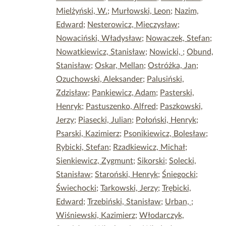
Mielżyński, W.
;
Murłowski, Leon
;
Nazim,
Edward
;
Nesterowicz, Mieczysław
;
Nowaciński, Władysław
;
Nowaczek, Stefan
;
Nowatkiewicz, Stanisław
;
Nowicki,
;
Obund,
Stanisław
;
Oskar, Mellan
;
Ostróżka, Jan
;
Ozuchowski, Aleksander
;
Palusiński,
Zdzisław
;
Pankiewicz, Adam
;
Pasterski,
Henryk
;
Pastuszenko, Alfred
;
Paszkowski,
Jerzy
;
Piasecki, Julian
;
Połoński, Henryk
;
Psarski, Kazimierz
;
Psonikiewicz, Bolesław
;
Rybicki, Stefan
;
Rzadkiewicz, Michał
;
Sienkiewicz, Zygmunt
;
Sikorski
;
Solecki,
Stanisław
;
Staroński, Henryk
;
Śniegocki
;
Świechocki
;
Tarkowski, Jerzy
;
Trębicki,
Edward
;
Trzebiński, Stanisław
;
Urban,
;
Wiśniewski, Kazimierz
;
Włodarczyk,