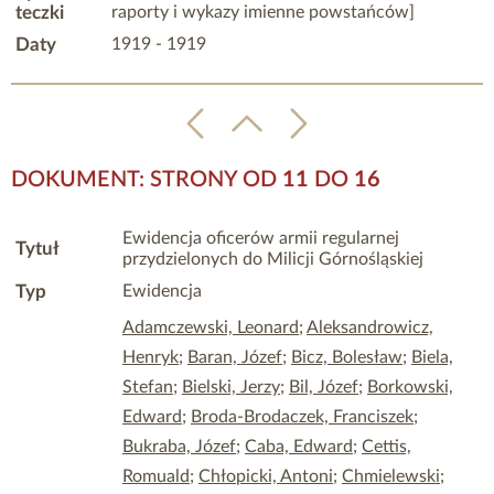
teczki
raporty i wykazy imienne powstańców]
Daty
1919 - 1919
DOKUMENT: STRONY OD
11
DO
16
Ewidencja oficerów armii regularnej
Tytuł
przydzielonych do Milicji Górnośląskiej
Typ
Ewidencja
Adamczewski, Leonard
;
Aleksandrowicz,
Henryk
;
Baran, Józef
;
Bicz, Bolesław
;
Biela,
Stefan
;
Bielski, Jerzy
;
Bil, Józef
;
Borkowski,
Edward
;
Broda-Brodaczek, Franciszek
;
Bukraba, Józef
;
Caba, Edward
;
Cettis,
Romuald
;
Chłopicki, Antoni
;
Chmielewski
;