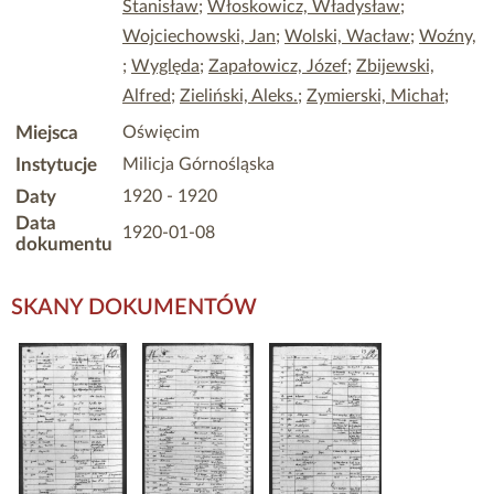
Stanisław
;
Włoskowicz, Władysław
;
Wojciechowski, Jan
;
Wolski, Wacław
;
Woźny,
;
Wyględa
;
Zapałowicz, Józef
;
Zbijewski,
Alfred
;
Zieliński, Aleks.
;
Zymierski, Michał
;
Miejsca
Oświęcim
Instytucje
Milicja Górnośląska
Daty
1920 - 1920
Data
1920-01-08
dokumentu
SKANY DOKUMENTÓW