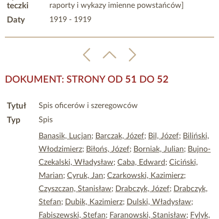
teczki
raporty i wykazy imienne powstańców]
Daty
1919 - 1919
DOKUMENT: STRONY OD
51
DO
52
Tytuł
Spis oficerów i szeregowców
Typ
Spis
Banasik, Lucjan
;
Barczak, Józef
;
Bil, Józef
;
Biliński,
Włodzimierz
;
Biłońs, Józef
;
Borniak, Julian
;
Bujno-
Czekalski, Władysław
;
Caba, Edward
;
Ciciński,
Marian
;
Cyruk, Jan
;
Czarkowski, Kazimierz
;
Czyszczan, Stanisław
;
Drabczyk, Józef
;
Drabczyk,
Stefan
;
Dubik, Kazimierz
;
Dulski, Władysław
;
Fabiszewski, Stefan
;
Faranowski, Stanisław
;
Fylyk,