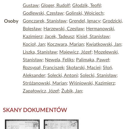
Gustaw
;
Gloger, Rudolf
;
Głodzik, Teofil
;
Godlewski, Czesław
;
Golinski, Wojciech
;
Osoby
Gonczarek, Stanisław
;
Grendel, Ignacy
;
Grodzicki,
Bolesław
;
Harzewski, Czesław
;
Hermanowski,
Kazimierz
;
Jacek, Tadeusz
;
Kisiel, Stanisław
;
Kocioł, Jan
;
Koczwara, Marian
;
Kwiatkowski, Jan
;
Liszka, Stanisław
;
Majewicz, Józef
;
Mozelewski,
Stanisław
;
Newela, Feliks
;
Palimąka, Paweł
;
Rozsypał, Franciszek
;
Skołarski, Maciej
;
Słoń,
Aleksander
;
Solecki, Antoni
;
Solecki, Stanisław
;
Stróżanowski, Marian
;
Wiśniowski, Kazimierz
;
Zapałowicz, Józef
;
Żubik, Jan
;
SKANY DOKUMENTÓW