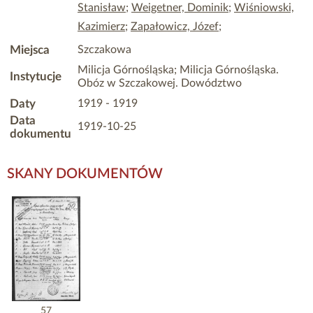
Stanisław
;
Weigetner, Dominik
;
Wiśniowski,
Kazimierz
;
Zapałowicz, Józef
;
Miejsca
Szczakowa
Milicja Górnośląska; Milicja Górnośląska.
Instytucje
Obóz w Szczakowej. Dowództwo
Daty
1919 - 1919
Data
1919-10-25
dokumentu
SKANY DOKUMENTÓW
57