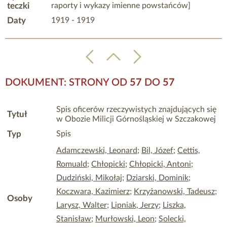
teczki
raporty i wykazy imienne powstańców]
Daty
1919 - 1919
DOKUMENT: STRONY OD
57
DO
57
Spis oficerów rzeczywistych znajdujących się
Tytuł
w Obozie Milicji Górnośląskiej w Szczakowej
Typ
Spis
Adamczewski, Leonard
;
Bil, Józef
;
Cettis,
Romuald
;
Chłopicki
;
Chłopicki, Antoni
;
Dudziński, Mikołaj
;
Dziarski, Dominik
;
Koczwara, Kazimierz
;
Krzyżanowski, Tadeusz
;
Osoby
Larysz, Walter
;
Lipniak, Jerzy
;
Liszka,
Stanisław
;
Murłowski, Leon
;
Solecki,