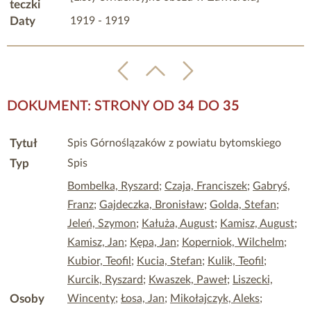
teczki
Daty
1919 - 1919
DOKUMENT: STRONY OD
34
DO
35
Tytuł
Spis Górnoślązaków z powiatu bytomskiego
Typ
Spis
Bombelka, Ryszard
;
Czaja, Franciszek
;
Gabryś,
Franz
;
Gajdeczka, Bronisław
;
Golda, Stefan
;
Jeleń, Szymon
;
Kałuża, August
;
Kamisz, August
;
Kamisz, Jan
;
Kępa, Jan
;
Koperniok, Wilchelm
;
Kubior, Teofil
;
Kucia, Stefan
;
Kulik, Teofil
;
Kurcik, Ryszard
;
Kwaszek, Paweł
;
Liszecki,
Osoby
Wincenty
;
Łosa, Jan
;
Mikołajczyk, Aleks
;