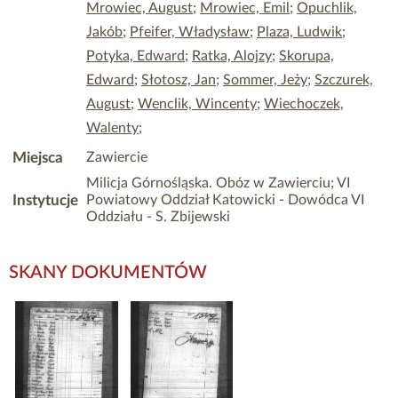
Mrowiec, August
;
Mrowiec, Emil
;
Opuchlik,
Jakób
;
Pfeifer, Władysław
;
Plaza, Ludwik
;
Potyka, Edward
;
Ratka, Alojzy
;
Skorupa,
Edward
;
Słotosz, Jan
;
Sommer, Jeży
;
Szczurek,
August
;
Wenclik, Wincenty
;
Wiechoczek,
Walenty
;
Miejsca
Zawiercie
Milicja Górnośląska. Obóz w Zawierciu; VI
Instytucje
Powiatowy Oddział Katowicki - Dowódca VI
Oddziału - S. Zbijewski
SKANY DOKUMENTÓW