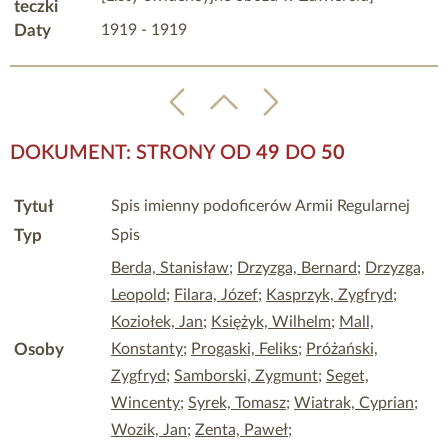
teczki
Daty
1919 - 1919
DOKUMENT: STRONY OD
49
DO
50
Tytuł
Spis imienny podoficerów Armii Regularnej
Typ
Spis
Berda, Stanisław
;
Drzyzga, Bernard
;
Drzyzga,
Leopold
;
Filara, Józef
;
Kasprzyk, Zygfryd
;
Koziołek, Jan
;
Księżyk, Wilhelm
;
Mall,
Osoby
Konstanty
;
Progaski, Feliks
;
Próżański,
Zygfryd
;
Samborski, Zygmunt
;
Seget,
Wincenty
;
Syrek, Tomasz
;
Wiatrak, Cyprian
;
Wozik, Jan
;
Zenta, Paweł
;