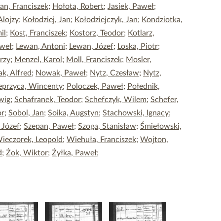
an, Franciszek
;
Hołota, Robert
;
Jasiek, Paweł
;
Alojzy
;
Kołodziej, Jan
;
Kołodziejczyk, Jan
;
Kondziotka,
il
;
Kost, Franciszek
;
Kostorz, Teodor
;
Kotlarz,
aweł
;
Lewan, Antoni
;
Lewan, Józef
;
Loska, Piotr
;
rzy
;
Menzel, Karol
;
Moll, Franciszek
;
Mosler,
k, Alfred
;
Nowak, Paweł
;
Nytz, Czesław
;
Nytz,
eprzyca, Wincenty
;
Poloczek, Paweł
;
Połednik,
wig
;
Schafranek, Teodor
;
Schefczyk, Wilem
;
Schefer,
or
;
Sobol, Jan
;
Soika, Augstyn
;
Stachowski, Ignacy
;
 Józef
;
Szepan, Paweł
;
Szoga, Stanisław
;
Śmiełowski,
ieczorek, Leopold
;
Wiehuła, Franciszek
;
Wojton,
d
;
Żok, Wiktor
;
Żyłka, Paweł
;