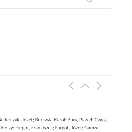
Budarczyk, Józef
;
Burczyk, Karol
;
Bury, Paweł
;
Czaja,
 Alojzy
;
Furgot, Franciszek
;
Furgot, Józef
;
Gamza,