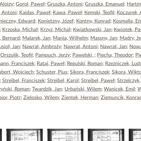
 Alojzy
;
Gorol, Paweł
;
Gruszka, Antoni
;
Gruszka, Emanuel
;
Hartm
, Antoni
;
Kaidas, Paweł
;
Kawa, Paweł
;
Kemski, Teofil
;
Koczurek, 
nieczny, Edward
;
Konietzny, Józef
;
Kontny, Konrad
;
Kosmalla, Em
;
Krzoska, Michał
;
Krzyz, Michał
;
Kwiatkowski, Jan
;
Kwiotek, P
, Bernard
;
Malarek, Jan
;
Mania, Wilhelm
;
Massny, Jan
;
Mądry, Je
sioł, Jan
;
Nawrat, Ambroży
;
Nawrat, Antoni
;
Nawrat, Jan
;
Nowa
;
Orszulik, Teofil
;
Pampuch, Jerzy
;
Pawelski,
;
Piecha, Theodor
;
Pi
ann, Franciszek
;
Rataj, Paweł
;
Regulski, Roman
;
Rzezniczek, Lud
bert, Wojciech
;
Schuster, Pius
;
Sikora, Franciszek
;
Sikora, Wikt
;
Streibel, Franciszek
;
Streibel, Karol
;
Streibel, Paweł
;
Strzelczyk,
zyński, Roman
;
Twardzik, Jan
;
Urbański, Wilem
;
Wanicek, Emil
;
W
ior, Piotr
;
Zielosko, Wilem
;
Zientek, Herman
;
Zigmuncik, Konra