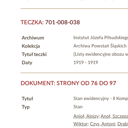
TECZKA:
701-008-038
Archiwum
Instytut Józefa Piłsudskie
Kolekcja
Archiwa Powstań Śląskich
Tytuł teczki
[Listy ewidencyjne obozu 
Daty
1919 - 1919
DOKUMENT: STRONY OD
76
DO
97
Tytuł
Stan ewidencyjny - II Komp
Typ
Stan
Anioł, Alojzy
;
Anoł, Szczep
Wiktor
;
Czys, Antoni
;
Drab