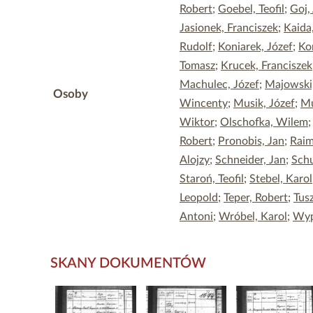
Robert
;
Goebel, Teofil
;
Goj,
Jasionek, Franciszek
;
Kaida
Rudolf
;
Koniarek, Józef
;
Ko
Tomasz
;
Krucek, Franciszek
Machulec, Józef
;
Majowski
Osoby
Wincenty
;
Musik, Józef
;
Mu
Wiktor
;
Olschofka, Wilem
Robert
;
Pronobis, Jan
;
Raim
Alojzy
;
Schneider, Jan
;
Schu
Staroń, Teofil
;
Stebel, Karol
Leopold
;
Teper, Robert
;
Tus
Antoni
;
Wróbel, Karol
;
Wyp
SKANY DOKUMENTÓW