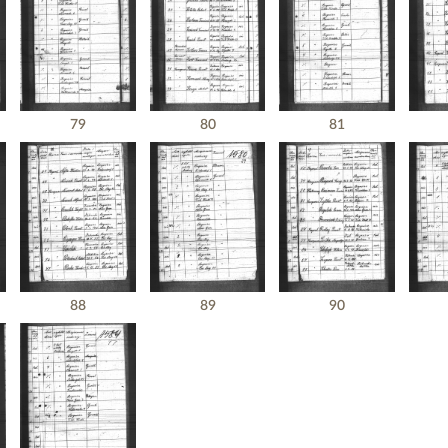
79
80
81
88
89
90