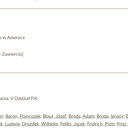
go w Ameryce
w Zawierciu]
ania, V Oddział P.K.
an
;
Baron, Franciszek
;
Blaut, Józef
;
Broda, Adam
;
Broda, Ignacy
;
ik, Ludwig
;
Drozdek, Wilhelm
;
Feliks, Jacek
;
Fridrich, Piotr
;
Frisz,