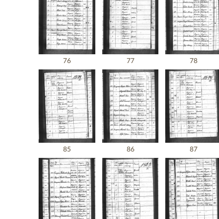
76
77
78
85
86
87