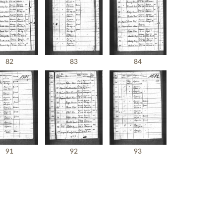
82
83
84
91
92
93