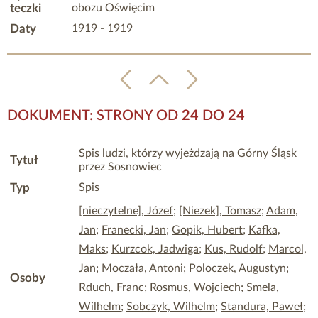
teczki
obozu Oświęcim
Daty
1919 - 1919
DOKUMENT: STRONY OD
24
DO
24
Spis ludzi, którzy wyjeżdzają na Górny Śląsk
Tytuł
przez Sosnowiec
Typ
Spis
[nieczytelne], Józef
;
[Niezek], Tomasz
;
Adam,
Jan
;
Franecki, Jan
;
Gopik, Hubert
;
Kafka,
Maks
;
Kurzcok, Jadwiga
;
Kus, Rudolf
;
Marcol,
Jan
;
Moczała, Antoni
;
Poloczek, Augustyn
;
Osoby
Rduch, Franc
;
Rosmus, Wojciech
;
Smela,
Wilhelm
;
Sobczyk, Wilhelm
;
Standura, Paweł
;