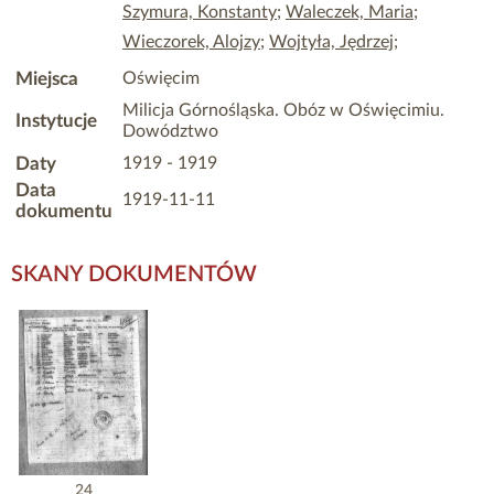
Szymura, Konstanty
;
Waleczek, Maria
;
Wieczorek, Alojzy
;
Wojtyła, Jędrzej
;
Miejsca
Oświęcim
Milicja Górnośląska. Obóz w Oświęcimiu.
Instytucje
Dowództwo
Daty
1919 - 1919
Data
1919-11-11
dokumentu
SKANY DOKUMENTÓW
24