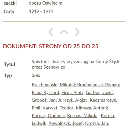
teczki
obozu Oświęcim
Daty
1919 - 1919
DOKUMENT: STRONY OD
25
DO
25
Spis ludzi, którzy wyjeżdzają na Górny Śląsk
Tytuł
przez Sosnowiec
Typ
Spis
Brachmanski, Mikołaj
;
Brachmanski, Roman
;
Filec, Ryszard
;
Firut, Piotr
;
Garbos, Józef
;
Groboż, Jan
;
Jurczyk, Alojzy
;
Kaczmarczyk,
Emil
;
Karwat, Teodor
;
Klimsza, Antoni
;
Kornas, Dominik
;
Kornas, Mikołaj
;
Kotula,
Ludwik
;
Kowalczyk, Józef
;
Krotka, Jan
;