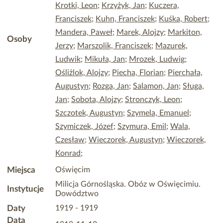
Krotki, Leon
;
Krzyżyk, Jan
;
Kuczera,
Franciszek
;
Kuhn, Franciszek
;
Kuśka, Robert
;
Mandera, Paweł
;
Marek, Alojzy
;
Markiton,
Osoby
Jerzy
;
Marszolik, Franciszek
;
Mazurek,
Ludwik
;
Mikuła, Jan
;
Mrozek, Ludwig
;
Ośliżlok, Alojzy
;
Piecha, Florian
;
Pierchała,
Augustyn
;
Rozga, Jan
;
Salamon, Jan
;
Sługa,
Jan
;
Sobota, Alojzy
;
Stronczyk, Leon
;
Szczotek, Augustyn
;
Szymela, Emanuel
;
Szymiczek, Józef
;
Szymura, Emil
;
Wala,
Czesław
;
Wieczorek, Augustyn
;
Wieczorek,
Konrad
;
Miejsca
Oświęcim
Milicja Górnośląska. Obóz w Oświęcimiu.
Instytucje
Dowództwo
Daty
1919 - 1919
Data