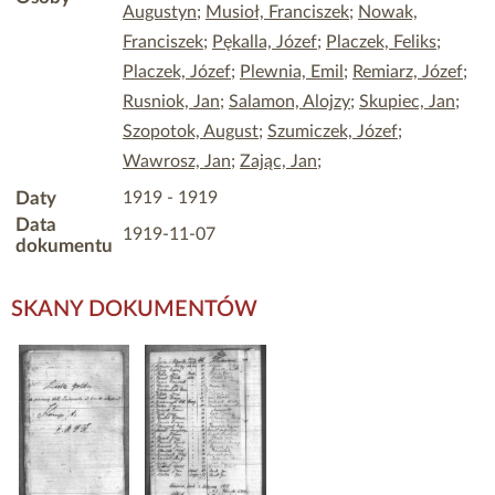
Augustyn
;
Musioł, Franciszek
;
Nowak,
Franciszek
;
Pękalla, Józef
;
Placzek, Feliks
;
Placzek, Józef
;
Plewnia, Emil
;
Remiarz, Józef
;
Rusniok, Jan
;
Salamon, Alojzy
;
Skupiec, Jan
;
Szopotok, August
;
Szumiczek, Józef
;
Wawrosz, Jan
;
Zając, Jan
;
Daty
1919 - 1919
Data
1919-11-07
dokumentu
SKANY DOKUMENTÓW