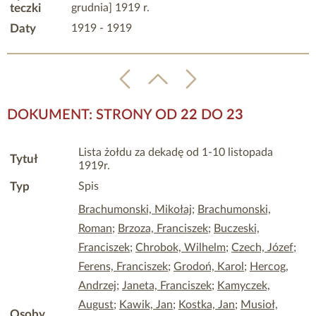
teczki
grudnia] 1919 r.
Daty
1919 - 1919
DOKUMENT: STRONY OD
22
DO
23
Lista żołdu za dekadę od 1-10 listopada
Tytuł
1919r.
Typ
Spis
Brachumonski, Mikołaj
;
Brachumonski,
Roman
;
Brzoza, Franciszek
;
Buczeski,
Franciszek
;
Chrobok, Wilhelm
;
Czech, Józef
;
Ferens, Franciszek
;
Grodoń, Karol
;
Hercog,
Andrzej
;
Janeta, Franciszek
;
Kamyczek,
August
;
Kawik, Jan
;
Kostka, Jan
;
Musioł,
Osoby