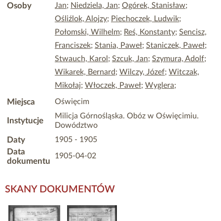
Osoby
Jan
;
Niedziela, Jan
;
Ogórek, Stanisław
;
Ośliźlok, Alojzy
;
Piechoczek, Ludwik
;
Połomski, Wilhelm
;
Reś, Konstanty
;
Sencisz,
Franciszek
;
Stania, Paweł
;
Staniczek, Paweł
;
Stwauch, Karol
;
Szcuk, Jan
;
Szymura, Adolf
;
Wikarek, Bernard
;
Wilczy, Józef
;
Witczak,
Mikołaj
;
Włoczek, Paweł
;
Wyglera
;
Miejsca
Oświęcim
Milicja Górnośląska. Obóz w Oświęcimiu.
Instytucje
Dowództwo
Daty
1905 - 1905
Data
1905-04-02
dokumentu
SKANY DOKUMENTÓW