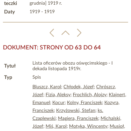
teczki
grudnia] 1919 r.
Daty
1919 - 1919
DOKUMENT: STRONY OD
63
DO
64
Lista oficerów obozu ośwęcimskiego - I
Tytuł
dekada listopada 1919r.
Typ
Spis
Bluszcz, Karol
;
Chłodek, Józef
;
Chrószcz,
Józef
;
Fizia, Aleksy
;
Frochlich, Alojzy
;
Klajnert,
Emanuel
;
Kocur
;
Kolny, Franciszek
;
Kozyra,
Franciszek
;
Krzyżowski, Stefan
;
ks.
Czaplewski
;
Magiera, Franciszek
;
Michalski,
Józef
;
Miś, Karol
;
Motyka, Wincenty
;
Musioł,