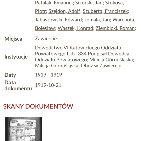
Pataląk, Emanuel
;
Sikorski, Jan
;
Stokosa,
Piotr
;
Szejdon, Adolf
;
Szuberta, Franciszek
;
Tabaszowski, Edward
;
Tomala, Jan
;
Warchoła,
Bolesław
;
Waszek, Konrad
;
Ziembicki, Roman
;
Miejsca
Zawiercie
Dowódctwo VI Katowickiego Oddziału
Powiatowego L.dz. 334 Podpisał Dowódca
Instytucje
Oddziału Powiatowego; Milicja Górnośląska;
Milicja Górnośląska. Obóz w Zawierciu
Daty
1919 - 1919
Data
1919-10-21
dokumentu
SKANY DOKUMENTÓW