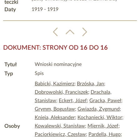
teczki
Daty
1919 - 1919
DOKUMENT: STRONY OD
16
DO
16
Tytuł
Wnioski nominacyjne
Typ
Spis
Babicki, Kazimierz
;
Brzóska, Jan
;
Dobrowolski, Franciszek
;
Drachala,
Stanisław
;
Eckert, Józef
;
Gracka, Paweł
;
Grymm, Bogusław
;
Gwiazda, Zygmund
;
Knieja, Aleksander
;
Kochaniecki, Wiktor
;
Osoby
Kowalewski, Stanisław
;
Miernik, Józef
;
Paciorkiewicz, Czesław
;
Pardella, Hugo
;