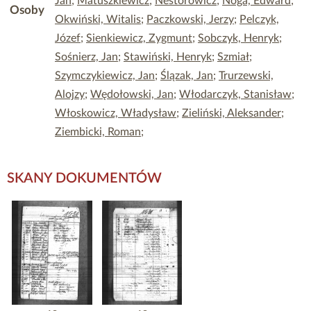
Jan
;
Matuszkiewicz
;
Nestorowicz
;
Noga, Edward
;
Osoby
Okwiński, Witalis
;
Paczkowski, Jerzy
;
Pelczyk,
Józef
;
Sienkiewicz, Zygmunt
;
Sobczyk, Henryk
;
Sośnierz, Jan
;
Stawiński, Henryk
;
Szmiał
;
Szymczykiewicz, Jan
;
Ślązak, Jan
;
Trurzewski,
Alojzy
;
Wędołowski, Jan
;
Włodarczyk, Stanisław
;
Włoskowicz, Władysław
;
Zieliński, Aleksander
;
Ziembicki, Roman
;
SKANY DOKUMENTÓW