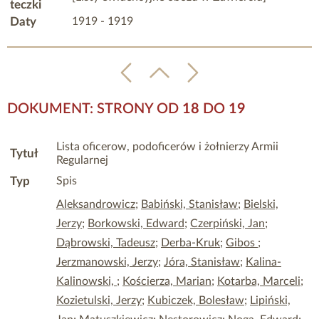
teczki
Daty
1919 - 1919
DOKUMENT: STRONY OD
18
DO
19
Lista oficerow, podoficerów i żołnierzy Armii
Tytuł
Regularnej
Typ
Spis
Aleksandrowicz
;
Babiński, Stanisław
;
Bielski,
Jerzy
;
Borkowski, Edward
;
Czerpiński, Jan
;
Dąbrowski, Tadeusz
;
Derba-Kruk
;
Gibos
;
Jerzmanowski, Jerzy
;
Jóra, Stanisław
;
Kalina-
Kalinowski,
;
Kościerza, Marian
;
Kotarba, Marceli
;
Kozietulski, Jerzy
;
Kubiczek, Bolesław
;
Lipiński,