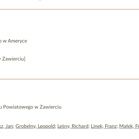
go w Ameryce
w Zawierciu]
łu Powiatowego w Zawierciu
z, Jan
;
Grobelny, Leopold
;
Leśny, Richard
;
Linek, Franz
;
Małek, F