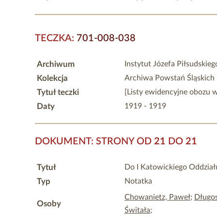
TECZKA:
701-008-038
Archiwum
Instytut Józefa Piłsudskie
Kolekcja
Archiwa Powstań Śląskich
Tytuł teczki
[Listy ewidencyjne obozu 
Daty
1919 - 1919
DOKUMENT: STRONY OD
21
DO
21
Tytuł
Do I Katowickiego Oddzia
Typ
Notatka
Chowanietz, Paweł
;
Długos
Osoby
Świtała
;