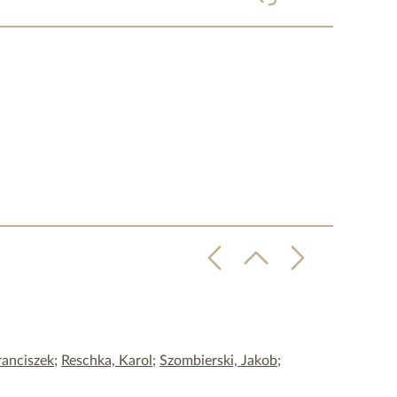
ranciszek
;
Reschka, Karol
;
Szombierski, Jakob
;